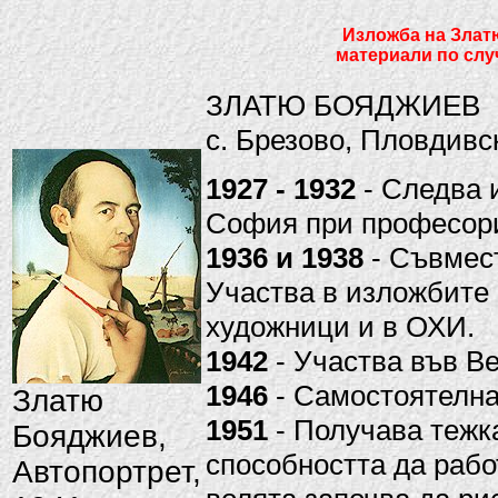
Изложба на Злат
материали по случ
ЗЛАТЮ БОЯДЖИЕВ
с. Брезово, Пловдивс
1927 - 1932
- Следва 
София при професори
1936 и 1938
- Съвмес
Участва в изложбите
художници и в ОХИ.
1942
- Участва във В
1946
- Самостоятелн
Златю
1951
- Получава тежка
Бояджиев,
способността да рабо
Автопортрет,