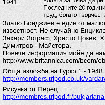
волята започва да ри
1941
Последните 20 години
труд, богато творчес
Златю Бояджиев е един от малко
известност. Не случайно Енцикл
Захари Зограф, Христо Цокев, 
Димитров - Майстора.
Повече информация мойе да нам
http://www.britannica.com/bcom/e
Обща изложба на Гурко 1 - 1948 г
http://members.tripod.co.uk/vardar
Рисунка от Перец
http://membres.tripod.fr/bulgariana