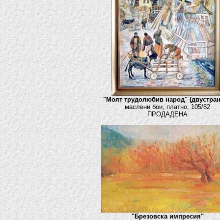
"Моят трудолюбив народ" (двустран
маслени бои, платно, 105/82
ПРОДАДЕНА
"Брезовска импресия"